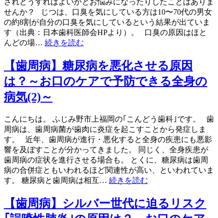
されどうすればよいかとお悩みになったりしたことはありま
せんか？ じつは、口臭を気にしている方は10〜70代の男女
の約8割が自分の口臭を気にしているという結果が出ていま
す（出典：日本歯科医師会HPより）。 口臭の原因はほと
んどの場…
続きを読む
【歯周病】糖尿病を悪化させる原因
は？～お口のケアで予防できる全身の
病気(2)～
こんにちは。 ふじみ野市上福岡の｢こんどう歯科｣です。 歯
周病は、歯周病菌が歯肉に炎症を起こすことから発症しま
す。 近年、歯周病が進行・悪化すると全身の疾患にも悪影
響を及ぼすことが分かってきました。 同じく、全身疾患が
歯周病の症状を進行させる場合も。 とくに、糖尿病は歯周
病の合併症ともいわれるほど関連性が高い、といわれていま
す。 糖尿病と歯周病は相互…
続きを読む
【歯周病】シルバー世代に迫るリスク