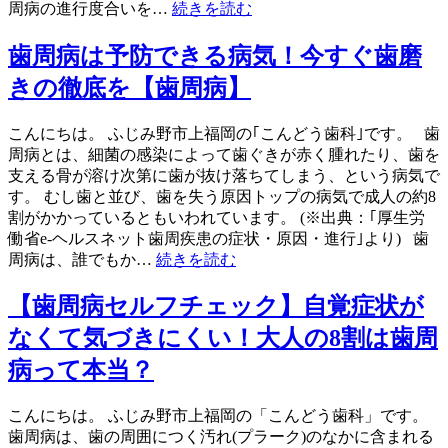
周病の進行度合いを…
続きを読む
歯周病は予防できる病気！今すぐ歯磨
きの徹底を【歯周病】
こんにちは。 ふじみ野市上福岡の｢こんどう歯科｣です。 歯
周病とは、細菌の感染によって歯ぐきが赤く腫れたり、歯を
支える骨が溶け次第に歯が抜け落ちてしまう、という病気で
す。 むし歯と並び、歯を失う原因トップの病気で成人の約8
割がかかっているともいわれています。 (※出典：｢厚生労
働省e-ヘルスネット歯周疾患の症状・原因・進行｣より) 歯
周病は、誰でもか…
続きを読む
【歯周病セルフチェック】自覚症状が
なくて気づきにくい！大人の8割は歯周
病って本当？
こんにちは。 ふじみ野市上福岡の「こんどう歯科」です。
歯周病は、歯の周囲につく汚れ(プラーク)のなかに含まれる