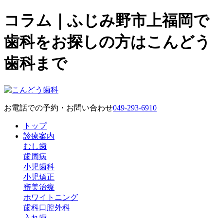
コラム｜ふじみ野市上福岡で
歯科をお探しの方はこんどう
歯科まで
お電話での予約・お問い合わせ
049-293-6910
トップ
診療案内
むし歯
歯周病
小児歯科
小児矯正
審美治療
ホワイトニング
歯科口腔外科
入れ歯