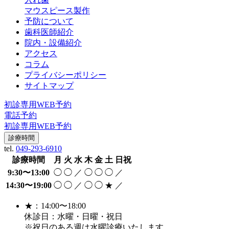
マウスピース製作
予防について
歯科医師紹介
院内・設備紹介
アクセス
コラム
プライバシーポリシー
サイトマップ
初診専用WEB予約
電話予約
初診専用WEB予約
診療時間
tel.
049-293-6910
診療時間
月
火
水
木
金
土
日祝
9:30〜13:00
◯
◯
／
◯
◯
◯
／
14:30〜19:00
◯
◯
／
◯
◯
★
／
★：14:00〜18:00
休診日：水曜・日曜・祝日
※祝日のある週は水曜診療いたします