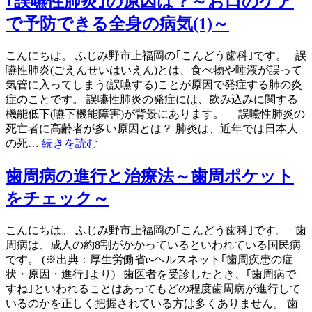
｢誤嚥性肺炎｣の原因は？～お口のケア
で予防できる全身の病気(1)～
こんにちは。 ふじみ野市上福岡の｢こんどう歯科｣です。 誤
嚥性肺炎(ごえんせいはいえん)とは、食べ物や唾液が誤って
気管に入ってしまう(誤嚥する)ことが原因で発症する肺の炎
症のことです。 誤嚥性肺炎の発症には、飲み込みに関する
機能低下(嚥下機能障害)が背景にあります。 誤嚥性肺炎の
死亡者に高齢者が多い原因とは？ 肺炎は、近年では日本人
の死…
続きを読む
歯周病の進行と治療法～歯周ポケット
をチェック～
こんにちは。 ふじみ野市上福岡の｢こんどう歯科｣です。 歯
周病は、成人の約8割がかかっているといわれている国民病
です。 (※出典：厚生労働省e-ヘルスネット｢歯周疾患の症
状・原因・進行｣より) 歯医者を受診したとき、｢歯周病で
すね｣といわれることはあってもどの程度歯周病が進行して
いるのかを正しく把握されている方は多くありません。 歯