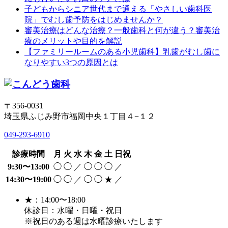
子どもからシニア世代まで通える「やさしい歯科医
院」でむし歯予防をはじめませんか？
審美治療はどんな治療？一般歯科と何が違う？審美治
療のメリットや目的を解説
【ファミリールームのある小児歯科】乳歯がむし歯に
なりやすい3つの原因とは
〒356-0031
埼玉県ふじみ野市福岡中央１丁目４−１２
049-293-6910
診療時間
月
火
水
木
金
土
日祝
9:30〜13:00
◯
◯
／
◯
◯
◯
／
14:30〜19:00
◯
◯
／
◯
◯
★
／
★：14:00〜18:00
休診日：水曜・日曜・祝日
※祝日のある週は水曜診療いたします