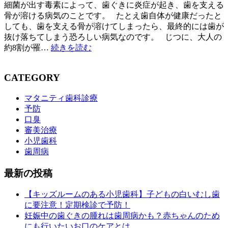
細菌が出す毒素によって、歯ぐきに炎症が起き、歯を支える
骨が溶ける病気のことです。 たとえ歯自体が健康だったと
しても、歯を支える骨が溶けてしまったら、最終的には歯が
抜け落ちてしまう恐ろしい病気なのです。 じつに、大人の
約8割が罹…
続きを読む
CATEGORY
マタニティ歯科診療
予防
口臭
審美治療
小児歯科
歯周病
最新の投稿
【キッズルームのある小児歯科】子どもの白いむし歯
に要注意！定期検診で予防！
妊娠中の歯ぐきの腫れは歯周病かも？赤ちゃんのため
にも行いたいお口のケアとは