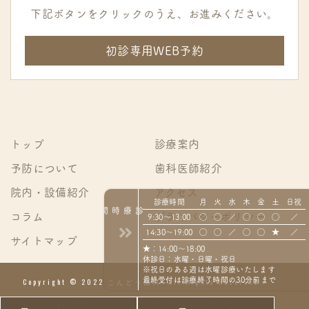
下記ボタンをクリックのうえ、お進みください。
初診専用WEB予約
トップ
診療案内
予防について
歯科医師紹介
院内・設備紹介
アクセス
診療時間
月
火
水
木
金
土
日祝
診療時間
コラム
プライバシーポリシー
9:30〜13:00
◯
◯
／
◯
◯
◯
／
14:30〜19:00
◯
◯
／
◯
◯
★
／
サイトマップ
★：14:00〜18:00
休診日：水曜・日曜・祝日
※祝日のある週は水曜診療いたします
最終受付は診療終了時間の30分前まで
Copyright © 2022 こんどう歯科. All Rights Reserved.