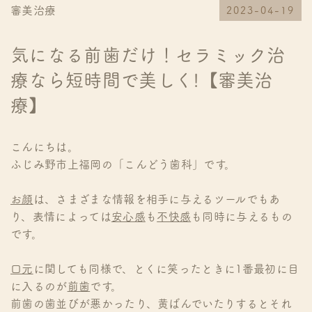
審美治療
2023-04-19
気になる前歯だけ！セラミック治
療なら短時間で美しく!【審美治
療】
こんにちは。
ふじみ野市上福岡の「こんどう歯科」です。
お顔
は、さまざまな情報を相手に与えるツールでもあ
り、表情によっては
安心感
も
不快感
も同時に与えるもの
です。
口元
に関しても同様で、とくに笑ったときに1番最初に目
に入るのが
前歯
です。
前歯の歯並びが悪かったり、黄ばんでいたりするとそれ