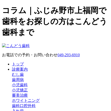
コラム｜ふじみ野市上福岡で
歯科をお探しの方はこんどう
歯科まで
お電話での予約・お問い合わせ
049-293-6910
トップ
診療案内
むし歯
歯周病
小児歯科
小児矯正
審美治療
ホワイトニング
歯科口腔外科
入れ歯