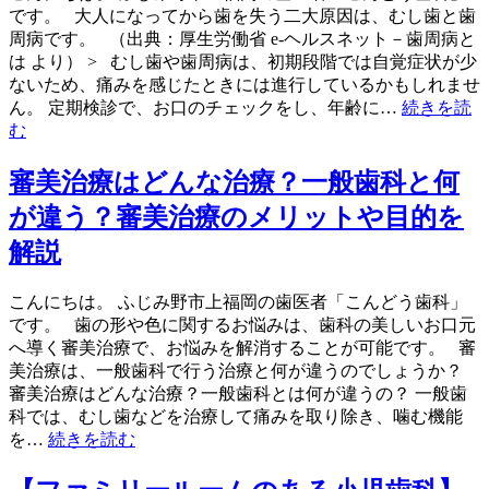
です。 大人になってから歯を失う二大原因は、むし歯と歯
周病です。 （出典：厚生労働省 e-ヘルスネット－歯周病と
は より） > むし歯や歯周病は、初期段階では自覚症状が少
ないため、痛みを感じたときには進行しているかもしれませ
ん。 定期検診で、お口のチェックをし、年齢に…
続きを読
む
審美治療はどんな治療？一般歯科と何
が違う？審美治療のメリットや目的を
解説
こんにちは。 ふじみ野市上福岡の歯医者「こんどう歯科」
です。 歯の形や色に関するお悩みは、歯科の美しいお口元
へ導く審美治療で、お悩みを解消することが可能です。 審
美治療は、一般歯科で行う治療と何が違うのでしょうか？
審美治療はどんな治療？一般歯科とは何が違うの？ 一般歯
科では、むし歯などを治療して痛みを取り除き、噛む機能
を…
続きを読む