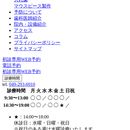
マウスピース製作
予防について
歯科医師紹介
院内・設備紹介
アクセス
コラム
プライバシーポリシー
サイトマップ
初診専用WEB予約
電話予約
初診専用WEB予約
診療時間
tel.
049-293-6910
診療時間
月
火
水
木
金
土
日祝
9:30〜13:00
◯
◯
／
◯
◯
◯
／
14:30〜19:00
◯
◯
／
◯
◯
★
／
★：14:00〜18:00
休診日：水曜・日曜・祝日
※祝日のある週は水曜診療いたします