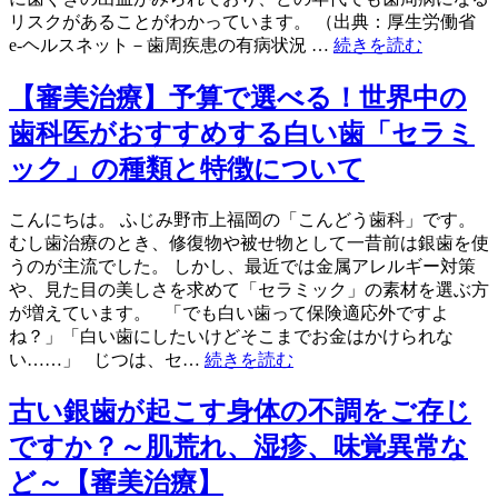
リスクがあることがわかっています。 （出典：厚生労働省
e-ヘルスネット－歯周疾患の有病状況 …
続きを読む
【審美治療】予算で選べる！世界中の
歯科医がおすすめする白い歯「セラミ
ック」の種類と特徴について
こんにちは。 ふじみ野市上福岡の「こんどう歯科」です。
むし歯治療のとき、修復物や被せ物として一昔前は銀歯を使
うのが主流でした。 しかし、最近では金属アレルギー対策
や、見た目の美しさを求めて「セラミック」の素材を選ぶ方
が増えています。 「でも白い歯って保険適応外ですよ
ね？」「白い歯にしたいけどそこまでお金はかけられな
い……」 じつは、セ…
続きを読む
古い銀歯が起こす身体の不調をご存じ
ですか？～肌荒れ、湿疹、味覚異常な
ど～【審美治療】