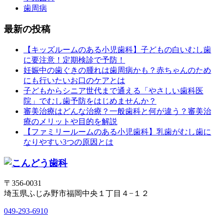
歯周病
最新の投稿
【キッズルームのある小児歯科】子どもの白いむし歯
に要注意！定期検診で予防！
妊娠中の歯ぐきの腫れは歯周病かも？赤ちゃんのため
にも行いたいお口のケアとは
子どもからシニア世代まで通える「やさしい歯科医
院」でむし歯予防をはじめませんか？
審美治療はどんな治療？一般歯科と何が違う？審美治
療のメリットや目的を解説
【ファミリールームのある小児歯科】乳歯がむし歯に
なりやすい3つの原因とは
〒356-0031
埼玉県ふじみ野市福岡中央１丁目４−１２
049-293-6910